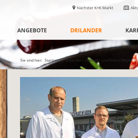
Nächster K+K Markt
Akt
ANGEBOTE
DRILANDER
KAR
Sie sind hier:
Startseite
drilander
drilander und Robert Meyer