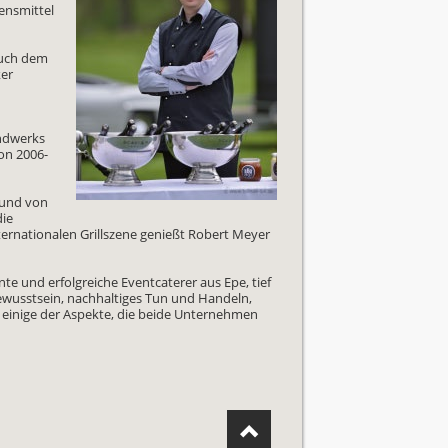
ensmittel
auch dem
ker
andwerks
on 2006-
, und von
die
ternationalen Grillszene genießt Robert Meyer
te und erfolgreiche Eventcaterer aus Epe, tief
bewusstsein, nachhaltiges Tun und Handeln,
 einige der Aspekte, die beide Unternehmen