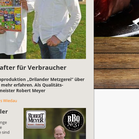
after für Verbraucher
nproduktion „Drilander Metzgerei“ über
mehr erfahren. Als Qualitäts-
tmeister Robert Meyer
aus Wiedau
ler
ange
ne
e sind