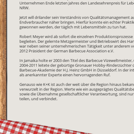
Unternehmen Ende letzten Jahres den Landesehrenpreis für Leb
NRW.
Jetzt will drilander sein Verständnis von Qualitätsmanagement 
Endverbraucher näher bringen. Hierfür konnte ein echter Prakti
gewonnen werden, der täglich mit Lebensmitteln zu tun hat.
Robert Meyer wird ab sofort die einzelnen Produktionsprozesse
begleiten. Der gelernte Metzgermeister und Betriebswirt des H
war neben seiner unternehmerischen Tätigkeit unter anderem v
2012 Präsident der German Barbecue Association e.V.
In Jamaika holte er 2003 den Titel des Barbecue Vizeweltmeister
2004-2011 leitete der gebürtige Gronauer Hobby-Rinderzüchter 
Barbecue-Akademie der H.J. Heinz GmbH in Düsseldorf. In der in
als anerkannter Experte einen hervorragenden Ruf.
Genauso wie K+K ist auch der weit über die Region hinaus bekann
verwurzelt in der Region. Werte wie ein ausgeprägtes Qualitäts
sowie die Übernahme gesellschaftlicher Verantwortung, sind nur
teilen, und verbindet.