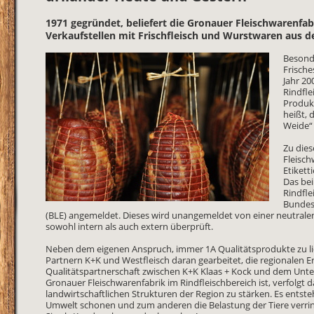
1971 gegründet, beliefert die Gronauer Fleischwarenfabr
Verkaufstellen mit Frischfleisch und Wurstwaren aus de
Besonde
Frisch
Jahr 20
Rindfle
Produkt
heißt, 
Weide“ 
Zu die
Fleisc
Etiket
Das be
Rindfle
Bundes
(BLE) angemeldet. Dieses wird unangemeldet von einer neutralen
sowohl intern als auch extern überprüft.
Neben dem eigenen Anspruch, immer 1A Qualitätsprodukte zu lie
Partnern K+K und Westfleisch daran gearbeitet, die regionalen 
Qualitätspartnerschaft zwischen K+K Klaas + Kock und dem Unte
Gronauer Fleischwarenfabrik im Rindfleischbereich ist, verfolgt d
landwirtschaftlichen Strukturen der Region zu stärken. Es entst
Umwelt schonen und zum anderen die Belastung der Tiere verrin