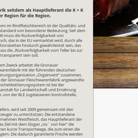
ik seitdem als Hauptlieferant die K + K
r Region für die Region.
rs im Rindfleischbereich ist der Qualitäts- und
estandard von besonderer Bedeutung. Seit dem
00 muss die Rückverfolgbarkeit von
isch, das in der EU vermarktet wird, durch alle
ionsketten hindurch gewährleistet sein, das
dass die „Rückverfolgbarkeit vom Teller bis zur
transparent sein soll.
sem Zweck arbeitet die Gronauer
hwarenfabrik mit der führenden deutschen
tierungsorganisation „Orgainvent“ zusammen.
i der Gronauer Fleischwarenfabrik angewandte
ischetikettierungssystem ist bei der
anstalt für Landwirtschaft und Ernährung
, von der BLE zugelassenen Kontrollstelle,
fern, wird seit 2009 gemeinsam mit den
Erzeuger zu unterstützen. Die entstandene
rnehmen Westfleisch, das Hauptlieferant der
as Ziel mit dem Slogan „Iss´ von hier“ die
ehen kurze Transportwege, die zum einen die
gern. Die dadurch garantierte Frische werden