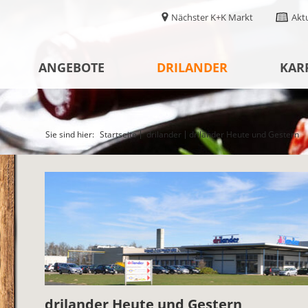
Nächster K+K Markt
Akt
ANGEBOTE
DRILANDER
KAR
Sie sind hier:
Startseite
drilander
drilander Heute und Gestern
drilander Heute und Gestern