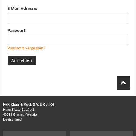
E-Mail-Adresse:
Passwort:
Passwort vergessen?
Anmelden
K+K Klaas & Kock B.V. & Co. KG
Hans-Klaas-Straße 1
48599 Gronau (Westf.)
Deutschland